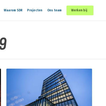
Waarom SDR
Projecten
Ons team
Werken bij
9
PERSBERICHT