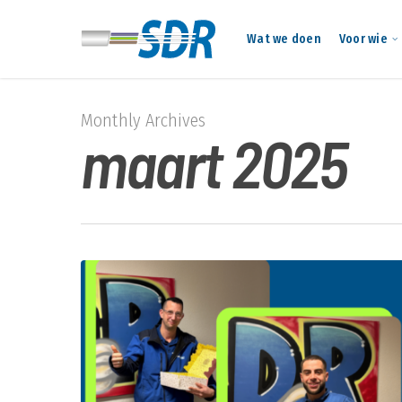
Skip
to
Wat we doen
Voor wie
main
content
Monthly Archives
maart 2025
Twee
jubilarissen
gehuldigd