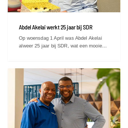
Abdel Akelai werkt 25 jaar bij SDR
Op woensdag 1 April was Abdel Akelai
alweer 25 jaar bij SDR, wat een mooie…
Samen
op
de
werkvloer:
vader
Glenn
&
zoon