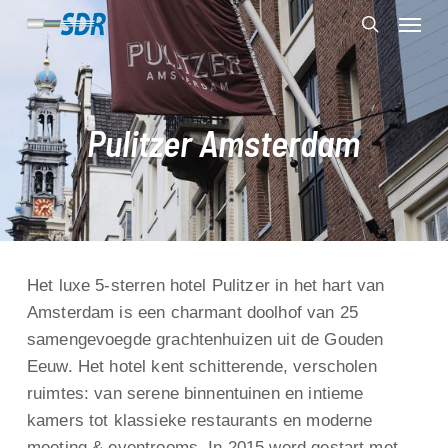
Skip
Menu
to
search
main
content
Pulitzer Amsterdam
Het luxe 5-sterren hotel Pulitzer in het hart van
Amsterdam is een charmant doolhof van 25
samengevoegde grachtenhuizen uit de Gouden
Eeuw. Het hotel kent schitterende, verscholen
ruimtes: van serene binnentuinen en intieme
kamers tot klassieke restaurants en moderne
meeting & eventrooms. In 2015 werd gestart met