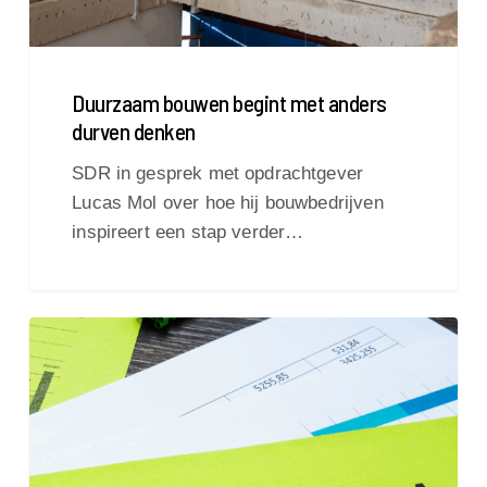
Duurzaam bouwen begint met anders
durven denken
SDR in gesprek met opdrachtgever
Lucas Mol over hoe hij bouwbedrijven
inspireert een stap verder…
SDR
Elektrotechniek
behaalt
ISO
14001-
certificering