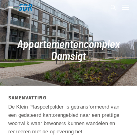
Skip
Menu
to
search
main
content
Appartementencomplex
Damsigt
SAMENVATTING
De Klein Plaspoelpolder is getransformeerd van
een gedateerd kantorengebied naar een prettige
woonwijk waar bewoners kunnen wandelen en
recreëren met de oplevering het