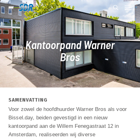
Skip
Menu
to
search
main
content
Kantoorpand Warner
Bros
SAMENVATTING
Voor zowel de hoofdhuurder Warner Bros als voor
Bissel.day, beiden gevestigd in een nieuw
kantoorpand aan de Willem Fenegastraat 12 in
Amsterdam, realiseerden wij diverse