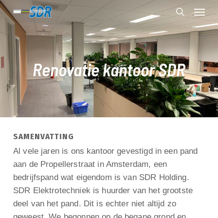
Skip
Menu
to
search
main
content
Renovatie kantoor SDR
SAMENVATTING
Al vele jaren is ons kantoor gevestigd in een pand
aan de Propellerstraat in Amsterdam, een
bedrijfspand wat eigendom is van SDR Holding.
SDR Elektrotechniek is huurder van het grootste
deel van het pand. Dit is echter niet altijd zo
geweest. We begonnen op de begane grond en