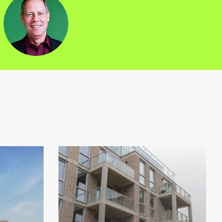
ementencomplex
Appartementencomplex
Damsigt