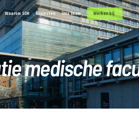
Waarom SDR
Projecten
Ons team
Werken bij
ie medische facu