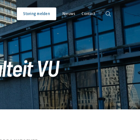
search
Storing melden
Nieuws
Contact
lteit VU