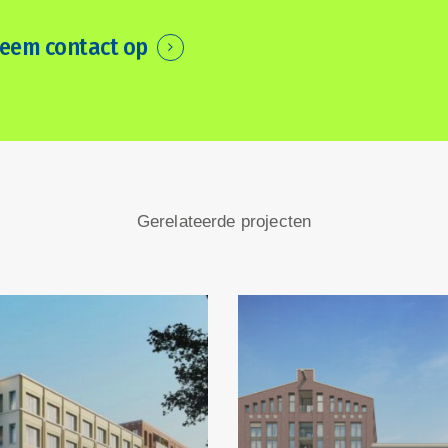
eem contact op
Gerelateerde projecten
Bloei030
Appart
De
Kroon