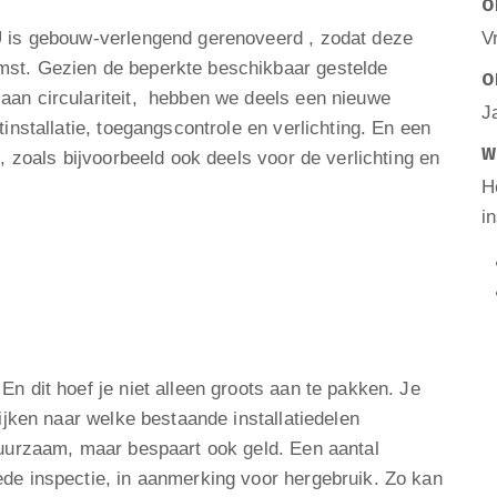
O
U is gebouw-verlengend gerenoveerd , zodat deze
V
mst. Gezien de beperkte beschikbaar gestelde
O
aan circulariteit, hebben we deels een nieuwe
J
tinstallatie, toegangscontrole en verlichting. En een
W
t, zoals bijvoorbeeld ook deels voor de verlichting en
H
i
n dit hoef je niet alleen groots aan te pakken. Je
kijken naar welke bestaande installatiedelen
duurzaam, maar bespaart ook geld. Een aantal
ede inspectie, in aanmerking voor hergebruik. Zo kan