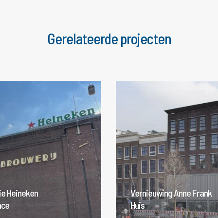
Gerelateerde projecten
Renovatie
Vernieu
Heineken
Anne
Experience
Frank
Huis
ie Heineken
Vernieuwing Anne Frank
nce
Huis