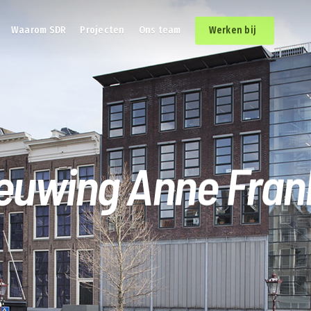
Waarom SDR
Projecten
Ons team
Werken bij
euwing Anne Fran