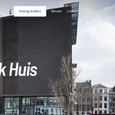
search
Storing melden
Nieuws
Contact
k Huis