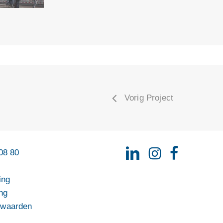
Vorig Project
08 80
ing
ng
rwaarden