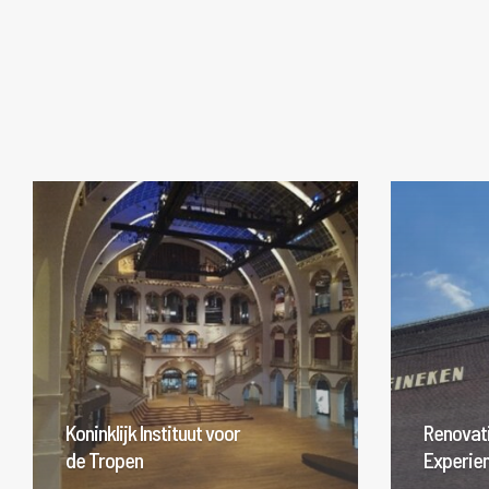
Koninklijk
Instituut
voor
de
Tropen
Koninklijk Instituut voor
Renovat
de Tropen
Experie