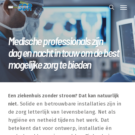
Skip
Menu
to
search
main
content
Medische professionals zijn
dag en nacht in touw om de best
mogelijke zorg te bieden
Een ziekenhuis zonder stroom? Dat kan natuurlijk
niet.
Solide en betrouwbare installaties zijn in
de zorg letterlijk van levensbelang. Net als
hygiëne en netheid tijdens het werk. Dat
betekent dat voor ontwerp, installatie én