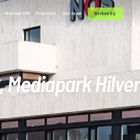
Waarom SDR
Projecten
Ons team
Werken bij
, Mediapark Hilve