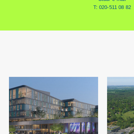
T: 020-511 08 82
Nieuw
hoofdkantoor
DPG
Media
Nederland