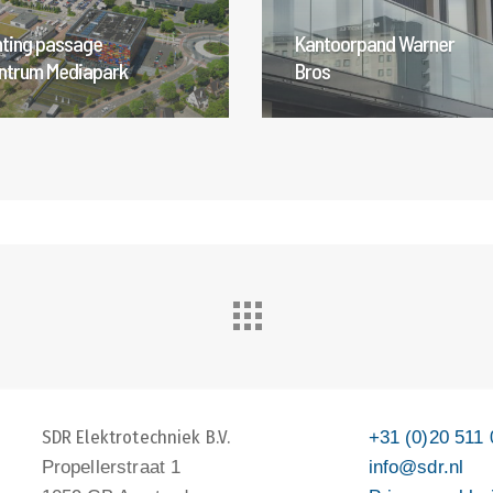
hting passage
Kantoorpand Warner
ntrum Mediapark
Bros
SDR Elektrotechniek B.V.
+31 (0)20 511 
Propellerstraat 1
info@sdr.nl