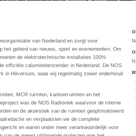
O
sorganisatie van Nederland en zorgt voor
N
op het gebied van nieuws, sport en evenementen. Om
O
moeten de elektrotechnische installaties 100%
N.
de officiële calamiteitenzender in Nederland. De NOS
W
rk in Hilversum, waar wij regelmatig zowel onderhoud
ruimten, MCR ruimten, kantoorruimten en het
tieproject was de NOS Radiovlek waarvoor de interne
worden en de akoestiek van de ruimten geoptimaliseerd
aalredactie en verplaatsten we de complete
ericht en waren onder meer verantwoordelijk voor
Een van de meest uitdagende projecten was het