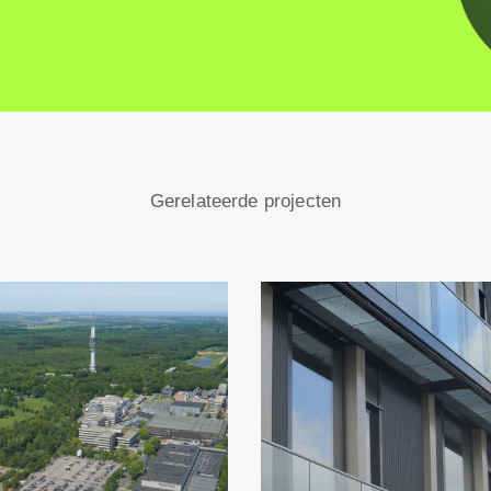
Gerelateerde projecten
Herinrichting
Kantoor
passage
Warner
decorcentrum
Bros
Mediapark