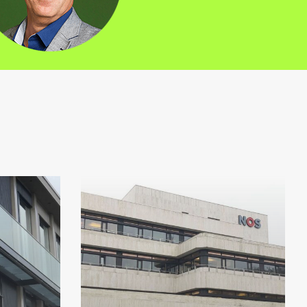
pand
NOS,
Mediapark
Hilversum