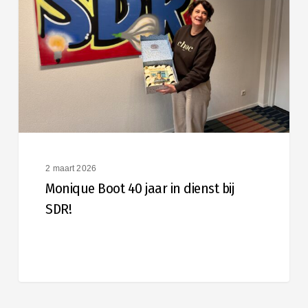
jaar
in
dienst
bij
SDR!
2 maart 2026
Monique Boot 40 jaar in dienst bij
SDR!