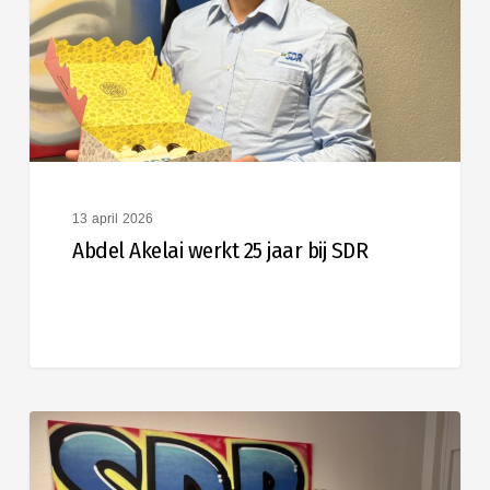
jaar
bij
SDR
13 april 2026
Abdel Akelai werkt 25 jaar bij SDR
Monique
Boot
40