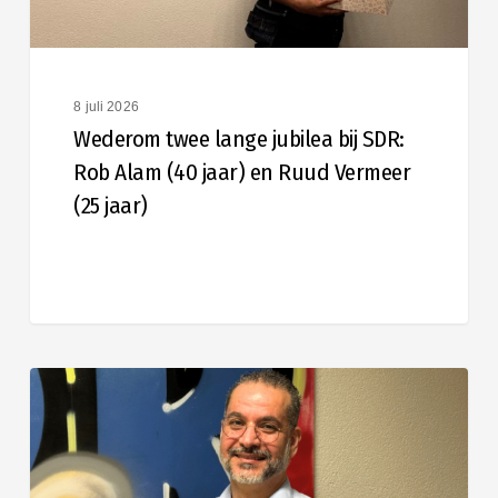
(40
jaar)
en
Ruud
8 juli 2026
Vermeer
Wederom twee lange jubilea bij SDR:
(25
Rob Alam (40 jaar) en Ruud Vermeer
jaar)
(25 jaar)
Abdel
Akelai
werkt
25