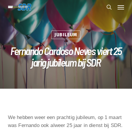
Skip
Menu
to
search
main
content
JUBILEUM
Fernando Cardoso Neves viert 25
jarig jubileum bij SDR
We hebben weer een prachtig jubileum, op 1 maart
was Fernando ook alweer 25 jaar in dienst bij SDR.